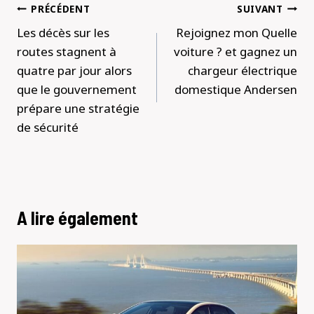
Navigation
PRÉCÉDENT
SUIVANT
de
Les décès sur les
Rejoignez mon Quelle
l’article
routes stagnent à
voiture ? et gagnez un
quatre par jour alors
chargeur électrique
que le gouvernement
domestique Andersen
prépare une stratégie
de sécurité
A lire également