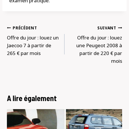
examen pratique.
Navigation
PRÉCÉDENT
SUIVANT
de
Offre du jour : louez un
Offre du jour : louez
l’article
Jaecoo 7 à partir de
une Peugeot 2008 à
265 € par mois
partir de 220 € par
mois
A lire également