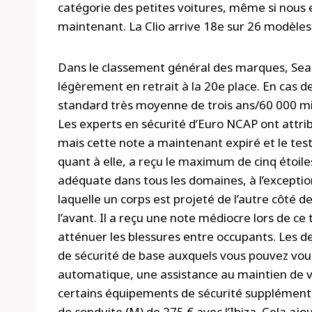
catégorie des petites voitures, même si nous
maintenant. La Clio arrive 18e sur 26 modèles 
Dans le classement général des marques, Seat 
légèrement en retrait à la 20e place. En cas 
standard très moyenne de trois ans/60 000 mil
Les experts en sécurité d’Euro NCAP ont attribu
mais cette note a maintenant expiré et le test
quant à elle, a reçu le maximum de cinq étoil
adéquate dans tous les domaines, à l’exceptio
laquelle un corps est projeté de l’autre côté de
l’avant. Il a reçu une note médiocre lors de ce
atténuer les blessures entre occupants. Les d
de sécurité de base auxquels vous pouvez vo
automatique, une assistance au maintien de vo
certains équipements de sécurité supplémentai
de conduite (M) de 275 € avec l’Ibiza. Cela aj