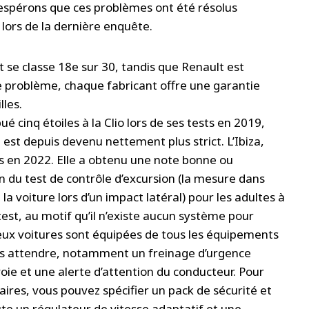
 espérons que ces problèmes ont été résolus
lors de la dernière enquête.
se classe 18e sur 30, tandis que Renault est
de problème, chaque fabricant offre une garantie
les.
é cinq étoiles à la Clio lors de ses tests en 2019,
 est depuis devenu nettement plus strict. L’Ibiza,
es en 2022. Elle a obtenu une note bonne ou
n du test de contrôle d’excursion (la mesure dans
 la voiture lors d’un impact latéral) pour les adultes à
 test, au motif qu’il n’existe aucun système pour
eux voitures sont équipées de tous les équipements
us attendre, notamment un freinage d’urgence
ie et une alerte d’attention du conducteur. Pour
res, vous pouvez spécifier un pack de sécurité et
oute un régulateur de vitesse adaptatif et une