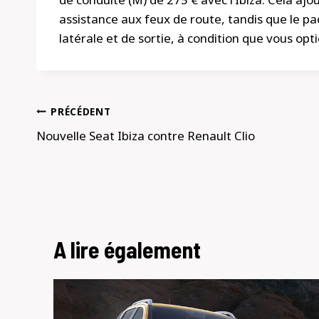
assistance aux feux de route, tandis que le pac
latérale et de sortie, à condition que vous opti
Navigation
PRÉCÉDENT
de
Nouvelle Seat Ibiza contre Renault Clio
l’article
A lire également