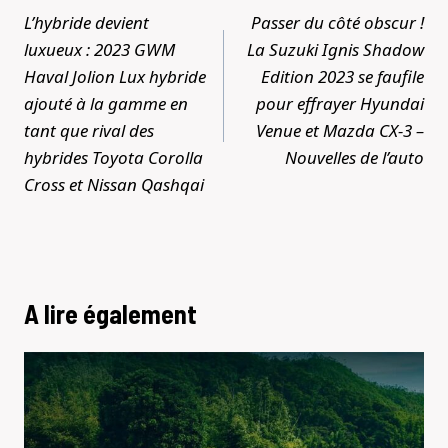
de
L’hybride devient
Passer du côté obscur !
l’article
luxueux : 2023 GWM
La Suzuki Ignis Shadow
Haval Jolion Lux hybride
Edition 2023 se faufile
ajouté à la gamme en
pour effrayer Hyundai
tant que rival des
Venue et Mazda CX-3 –
hybrides Toyota Corolla
Nouvelles de l’auto
Cross et Nissan Qashqai
A lire également