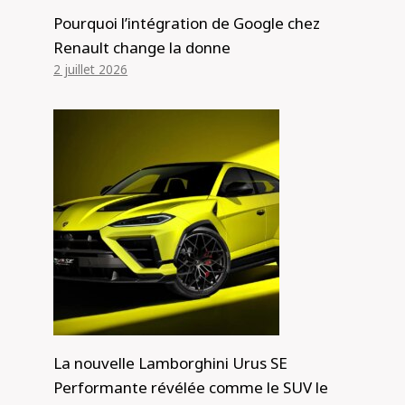
Pourquoi l’intégration de Google chez
Renault change la donne
2 juillet 2026
« Augmenter la taille, c’est bien » :
les nouveaux moteurs six cylindres
de Mazda que l’on retrouve dans les
CX-60 et CX-90 sont là pour rester
pendant une bonne partie de la
prochaine décennie – Car News
Par
Alexis de Club Events
12 novembre 2023
La nouvelle Lamborghini Urus SE
Performante révélée comme le SUV le