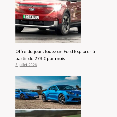
de Tesla n'est limitée que par le coût
initial du véhicule.
Par
Alexis de Club Events
17 juin 2024
Offre du jour : louez un Ford Explorer à
partir de 273 € par mois
3 juillet 2026