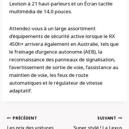
Levison à 21 haut-parleurs et un Écran tactile
multimédia de 14,0 pouces.
Attendez-vous à un large assortiment
d’équipements de sécurité active lorsque le RX
450h+ arrivera également en Australie, tels que
le freinage d’urgence autonome (AEB), la
reconnaissance des panneaux de signalisation,
l’avertissement de sortie de voie, l’assistance au
maintien de voie, les feux de route
automatiques et le régulateur de vitesse
adaptatif.
Navigation
PRÉCÉDENT
SUIVANT
de
Les prix des voitures
Super stylé ! La Lexus