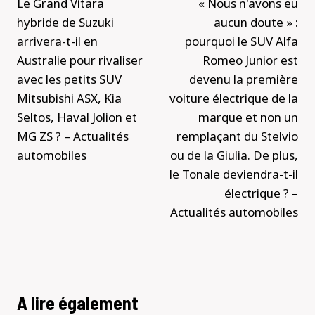
Le Grand Vitara
« Nous n'avons eu
l’article
hybride de Suzuki
aucun doute » :
arrivera-t-il en
pourquoi le SUV Alfa
Australie pour rivaliser
Romeo Junior est
avec les petits SUV
devenu la première
Mitsubishi ASX, Kia
voiture électrique de la
Seltos, Haval Jolion et
marque et non un
MG ZS ? – Actualités
remplaçant du Stelvio
automobiles
ou de la Giulia. De plus,
le Tonale deviendra-t-il
électrique ? –
Actualités automobiles
A lire également