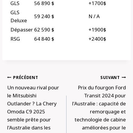
GLS
56 890 $
+1700$
GLS
59 240 $
N / A
Deluxe
Dépasser
62 590 $
+1900$
RSG
64 840 $
+2400$
Navigation
PRÉCÉDENT
SUIVANT
de
Un nouveau rival pour
Prix ​​​​du fourgon Ford
l’article
le Mitsubishi
Transit 2024 pour
Outlander ? La Chery
l'Australie : capacité de
Omoda C9 2025
remorquage et
semble prête pour
technologie de cabine
l'Australie dans les
améliorées pour le