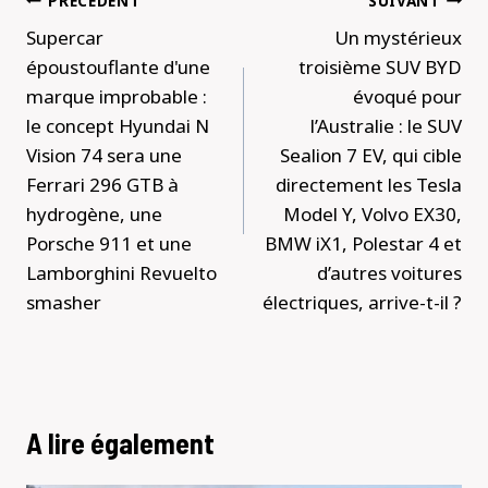
PRÉCÉDENT
SUIVANT
de
Supercar
Un mystérieux
l’article
époustouflante d'une
troisième SUV BYD
marque improbable :
évoqué pour
le concept Hyundai N
l’Australie : le SUV
Vision 74 sera une
Sealion 7 EV, qui cible
Ferrari 296 GTB à
directement les Tesla
hydrogène, une
Model Y, Volvo EX30,
Porsche 911 et une
BMW iX1, Polestar 4 et
Lamborghini Revuelto
d’autres voitures
smasher
électriques, arrive-t-il ?
A lire également