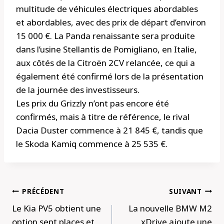
multitude de véhicules électriques abordables
et abordables, avec des prix de départ d’environ
15 000 €. La Panda renaissante sera produite
dans l’usine Stellantis de Pomigliano, en Italie,
aux côtés de la Citroën 2CV relancée, ce qui a
également été confirmé lors de la présentation
de la journée des investisseurs.
Les prix du Grizzly n’ont pas encore été
confirmés, mais à titre de référence, le rival
Dacia Duster commence à 21 845 €, tandis que
le Skoda Kamiq commence à 25 535 €.
Navigation
PRÉCÉDENT
SUIVANT
de
Le Kia PV5 obtient une
La nouvelle BMW M2
l’article
option sept places et
xDrive ajoute une