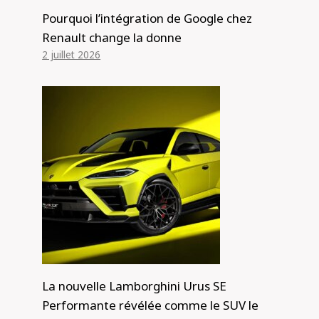
Pourquoi l’intégration de Google chez
Renault change la donne
Énorme hausse de prix pour la
2 juillet 2026
voiture la moins chère d'Australie : la
MG3 2024 bénéficie d'une mise à jour
massive en matière de sécurité et
ajoute une puissance hybride pour
s'attaquer aux Toyota Yaris et
Mazda2
Par
Alexis de Club Events
12 juin 2024
La nouvelle Lamborghini Urus SE
Performante révélée comme le SUV le