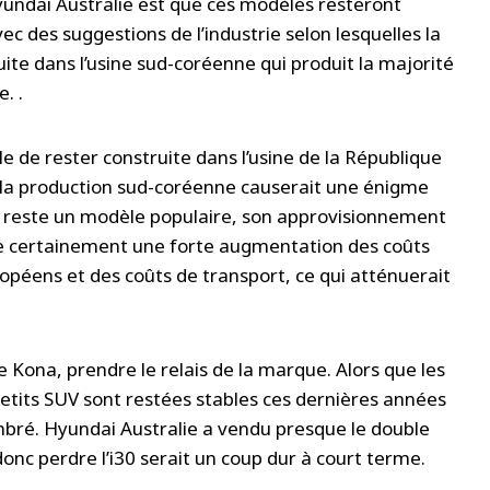
yundai Australie est que ces modèles resteront
 des suggestions de l’industrie selon lesquelles la
ite dans l’usine sud-coréenne qui produit la majorité
. .
le de rester construite dans l’usine de la République
e la production sud-coréenne causerait une énigme
i30 reste un modèle populaire, son approvisionnement
ue certainement une forte augmentation des coûts
opéens et des coûts de transport, ce qui atténuerait
le Kona, prendre le relais de la marque. Alors que les
 petits SUV sont restées stables ces dernières années
mbré. Hyundai Australie a vendu presque le double
donc perdre l’i30 serait un coup dur à court terme.