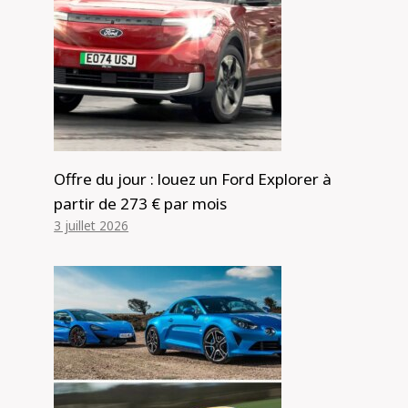
ABARTH 600E Examen
Par
Alexis de Club Events
20 mai 2025
Offre du jour : louez un Ford Explorer à
partir de 273 € par mois
3 juillet 2026