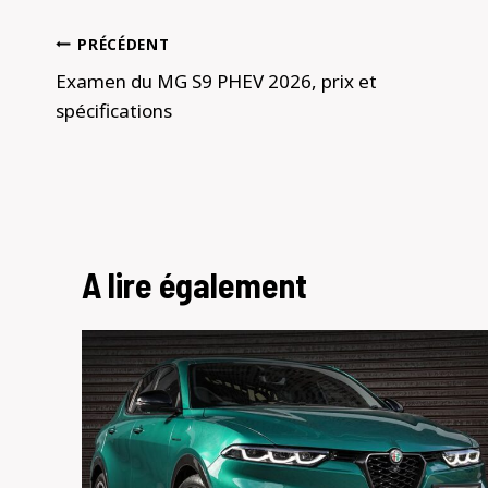
Navigation
PRÉCÉDENT
de
Examen du MG S9 PHEV 2026, prix et
spécifications
l’article
A lire également