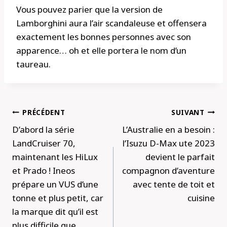
Vous pouvez parier que la version de
Lamborghini aura l’air scandaleuse et offensera
exactement les bonnes personnes avec son
apparence… oh et elle portera le nom d’un
taureau.
Navigation
PRÉCÉDENT
SUIVANT
de
D’abord la série
L’Australie en a besoin :
l’article
LandCruiser 70,
l’Isuzu D-Max ute 2023
maintenant les HiLux
devient le parfait
et Prado ! Ineos
compagnon d’aventure
prépare un VUS d’une
avec tente de toit et
tonne et plus petit, car
cuisine
la marque dit qu’il est
plus difficile que