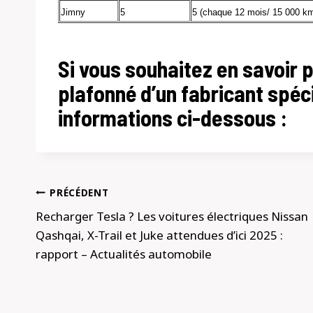
Jimny
5
5 (chaque
12
mois/ 15 000 k
Si vous souhaitez en savoir pl
plafonné d’un fabricant spéci
informations ci-dessous :
Navigation
PRÉCÉDENT
de
Recharger Tesla ? Les voitures électriques Nissan
Qashqai, X-Trail et Juke attendues d’ici 2025 :
l’article
rapport – Actualités automobile