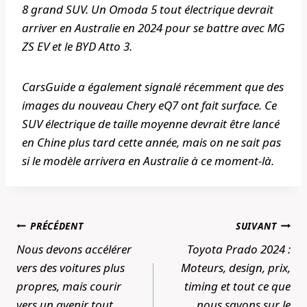
8 grand SUV. Un Omoda 5 tout électrique devrait
arriver en Australie en 2024 pour se battre avec MG
ZS EV et le BYD Atto 3.
CarsGuide
a également signalé récemment que des
images du nouveau Chery eQ7 ont fait surface. Ce
SUV électrique de taille moyenne devrait être lancé
en Chine plus tard cette année, mais on ne sait pas
si le modèle arrivera en Australie à ce moment-là.
Navigation
PRÉCÉDENT
SUIVANT
de
Nous devons accélérer
Toyota Prado 2024 :
l’article
vers des voitures plus
Moteurs, design, prix,
propres, mais courir
timing et tout ce que
vers un avenir tout
nous savons sur le