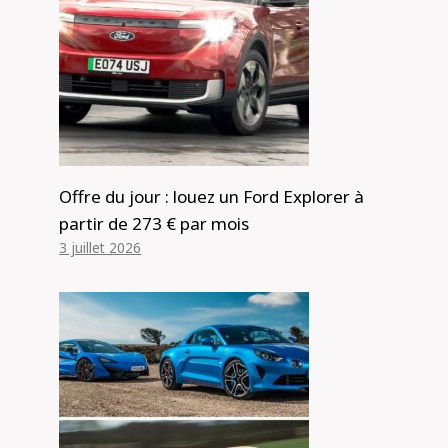
Mazda CX-70 2025 Revue: GT D50E à
Offre du jour : louez un Ford Explorer à
long terme | Partie 3
partir de 273 € par mois
3 juillet 2026
Par
Alexis de Club Events
21 mars 2025