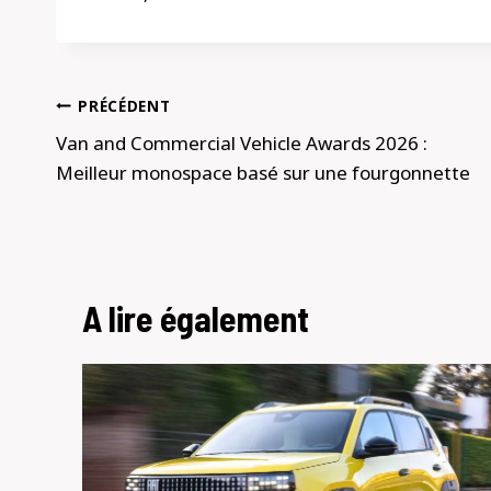
Navigation
PRÉCÉDENT
de
Van and Commercial Vehicle Awards 2026 :
Meilleur monospace basé sur une fourgonnette
l’article
A lire également