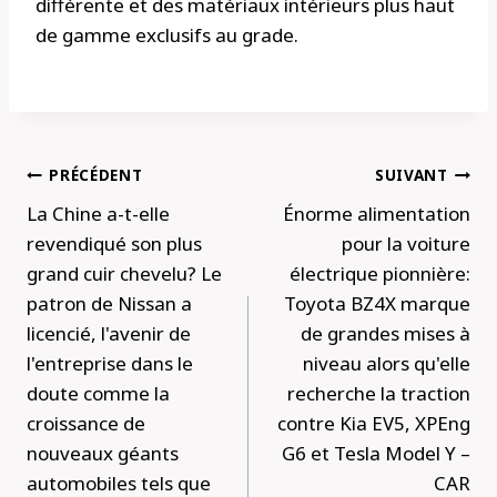
différente et des matériaux intérieurs plus haut
de gamme exclusifs au grade.
Navigation
PRÉCÉDENT
SUIVANT
de
La Chine a-t-elle
Énorme alimentation
l’article
revendiqué son plus
pour la voiture
grand cuir chevelu? Le
électrique pionnière:
patron de Nissan a
Toyota BZ4X marque
licencié, l'avenir de
de grandes mises à
l'entreprise dans le
niveau alors qu'elle
doute comme la
recherche la traction
croissance de
contre Kia EV5, XPEng
nouveaux géants
G6 et Tesla Model Y –
automobiles tels que
CAR