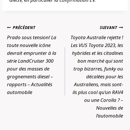
Navigation
PRÉCÉDENT
SUIVANT
de
Prado sous tension! La
Toyota Australie rejette !
l’article
toute nouvelle icône
Les VUS Toyota 2023, les
devrait emprunter à la
hybrides et les citadines
série LandCruiser 300
bon marché qui sont
pour des masses de
trop bizarres, funky ou
grognements diesel –
décalées pour les
rapports – Actualités
Australiens, mais sont-
automobile
ils plus cool qu’un RAV4
ou une Corolla ? –
Nouvelles de
l’automobile