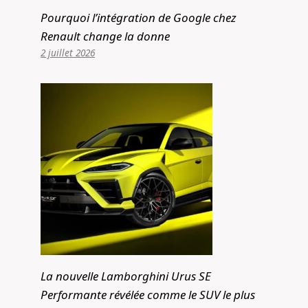
Pourquoi l’intégration de Google chez
Renault change la donne
2 juillet 2026
Comment Hyundai et Kia peuvent
affronter MG, Chery et d’autres
La nouvelle Lamborghini Urus SE
marques de voitures bon marché
Performante révélée comme le SUV le plus