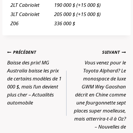
2LT Cabriolet
190 000 $ (+15 000 $)
3LT Cabriolet
205 000 $ (+15 000 $)
Z06
336 000 $
Navigation
PRÉCÉDENT
SUIVANT
de
Baisse des prix! MG
Vous venez pour le
l’article
Australia baisse les prix
Toyota Alphard? Le
de certains modèles de 1
monospace de luxe
000 $, mais l’un devient
GWM Wey Gaoshan
plus cher – Actualités
décrit en Chine comme
automobile
une fourgonnette sept
places super moelleuse,
mais atterrira-t-il à Oz?
– Nouvelles de