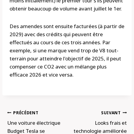
moins initialement) le premier tour s'ils peuvent
obtenir beaucoup de volume avant juillet le 1er.
Des amendes sont ensuite facturées (à partir de
2029) avec des crédits qui peuvent être
effectués au cours de ces trois années. Par
exemple, si une marque vend trop de V8 tout-
terrain pour atteindre l'objectif de 2025, il peut
compenser ce CO2 avec un mélange plus
efficace 2026 et vice versa.
Navigation
PRÉCÉDENT
SUIVANT
de
Une voiture électrique
Looks frais et
l’article
Budget Tesla se
technologie améliorée