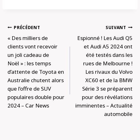
Navigation
PRÉCÉDENT
SUIVANT
de
« Des milliers de
Espionné ! Les Audi Q5
l’article
clients vont recevoir
et Audi A5 2024 ont
un joli cadeau de
été testés dans les
Noël » : les temps
rues de Melbourne !
d’attente de Toyota en
Les rivaux du Volvo
Australie chutent alors
XC60 et de la BMW
que l’offre de SUV
Série 3 se préparent
populaires double pour
pour des révélations
2024 – Car News
imminentes – Actualité
automobile