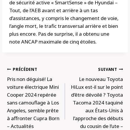
de sécurité active « SmartSense » de Hyundai –
Tout, de l’AEB avant et arrière à un tas
d’assistances, y compris le changement de voie,
l’angle mort, le trafic transversal arrière et bien
plus encore. Pas de surprise, il a obtenu une
note ANCAP maximale de cinq étoiles.
Navigation
PRÉCÉDENT
SUIVANT
de
Pris non déguisé! La
Le nouveau Toyota
l’article
voiture électrique Mini
HiLux est-il sur le point
Cooper 2024 repérée
d’être dévoilé ? Toyota
sans camouflage à Los
Tacoma 2024 taquiné
Angeles, semble prête
aux États-Unis à
à affronter Cupra Born
l’approche des débuts
– Actualités
du cousin de l’ute –