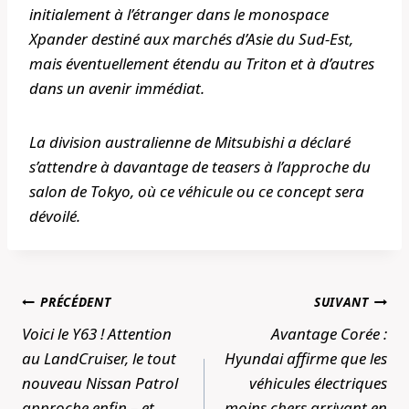
initialement à l’étranger dans le monospace
Xpander destiné aux marchés d’Asie du Sud-Est,
mais éventuellement étendu au Triton et à d’autres
dans un avenir immédiat.
La division australienne de Mitsubishi a déclaré
s’attendre à davantage de teasers à l’approche du
salon de Tokyo, où ce véhicule ou ce concept sera
dévoilé.
Navigation
PRÉCÉDENT
SUIVANT
de
Voici le Y63 ! Attention
Avantage Corée :
l’article
au LandCruiser, le tout
Hyundai affirme que les
nouveau Nissan Patrol
véhicules électriques
approche enfin – et
moins chers arrivant en