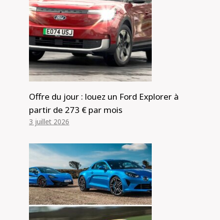
Une nouvelle voiture électrique de
plus de 650 km dévoilée : le rival du
Offre du jour : louez un Ford Explorer à
Tesla Model Y, du Porsche Macan et
partir de 273 € par mois
de la BMW iX3 prend forme sous la
3 juillet 2026
forme de l'Audi Q6 e-tron Sportback
2026 – Car News
Par
Alexis de Club Events
14 octobre 2024