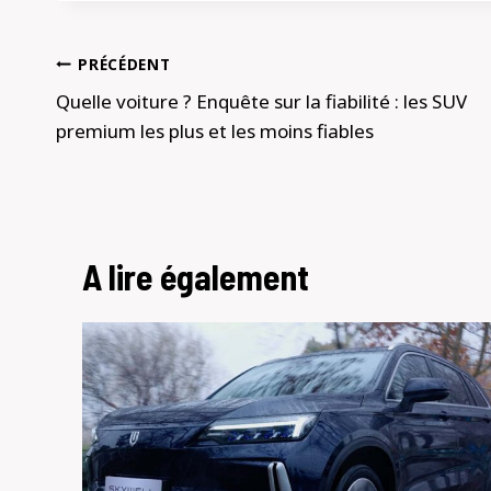
Navigation
PRÉCÉDENT
de
Quelle voiture ? Enquête sur la fiabilité : les SUV
premium les plus et les moins fiables
l’article
A lire également