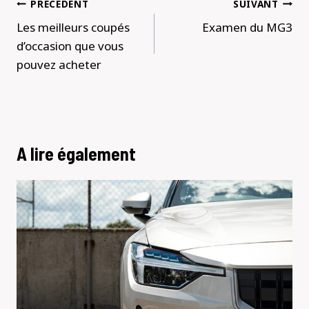
Navigation
PRÉCÉDENT
SUIVANT
de
Les meilleurs coupés
Examen du MG3
l’article
d’occasion que vous
pouvez acheter
A lire également