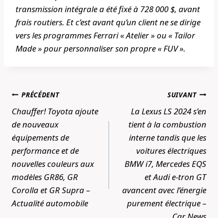
transmission intégrale a été fixé à 728 000 $, avant
frais routiers. Et c’est avant qu’un client ne se dirige
vers les programmes Ferrari « Atelier » ou « Tailor
Made » pour personnaliser son propre « FUV ».
Navigation
PRÉCÉDENT
SUIVANT
de
Chauffer! Toyota ajoute
La Lexus LS 2024 s’en
l’article
de nouveaux
tient à la combustion
équipements de
interne tandis que les
performance et de
voitures électriques
nouvelles couleurs aux
BMW i7, Mercedes EQS
modèles GR86, GR
et Audi e-tron GT
Corolla et GR Supra –
avancent avec l’énergie
Actualité automobile
purement électrique –
Car News