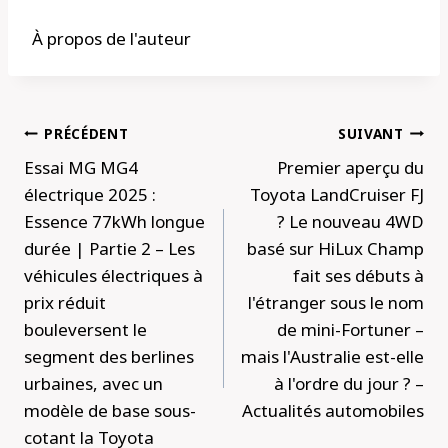
À propos de l'auteur
Navigation
PRÉCÉDENT
SUIVANT
de
Essai MG MG4
Premier aperçu du
l’article
électrique 2025 :
Toyota LandCruiser FJ
Essence 77kWh longue
? Le nouveau 4WD
durée | Partie 2 – Les
basé sur HiLux Champ
véhicules électriques à
fait ses débuts à
prix réduit
l'étranger sous le nom
bouleversent le
de mini-Fortuner –
segment des berlines
mais l'Australie est-elle
urbaines, avec un
à l'ordre du jour ? –
modèle de base sous-
Actualités automobiles
cotant la Toyota