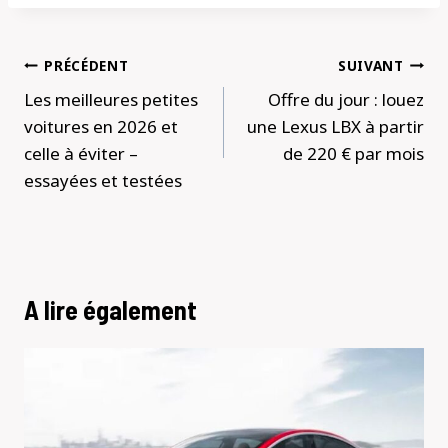
Navigation
PRÉCÉDENT
SUIVANT
de
Les meilleures petites
Offre du jour : louez
l’article
voitures en 2026 et
une Lexus LBX à partir
celle à éviter –
de 220 € par mois
essayées et testées
A lire également