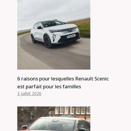
6 raisons pour lesquelles Renault Scenic
Les meilleures citadines d'occasion à
est parfait pour les familles
moins de 5 000 €
3 juillet 2026
Par
Alexis de Club Events
20 octobre 2025