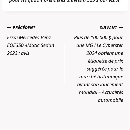
Navigation
PRÉCÉDENT
SUIVANT
de
Essai Mercedes-Benz
Plus de 100 000 $ pour
l’article
EQE350 4Matic Sedan
une MG ! Le Cyberster
2023 : avis
2024 obtient une
étiquette de prix
suggérée pour le
marché britannique
avant son lancement
mondial – Actualités
automobile