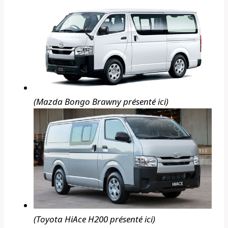
(Mazda Bongo Brawny présenté ici)
(Toyota HiAce H200 présenté ici)