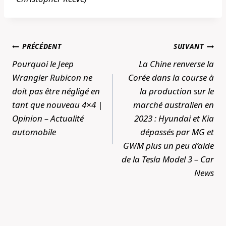
Navigation
PRÉCÉDENT
SUIVANT
de
Pourquoi le Jeep
La Chine renverse la
l’article
Wrangler Rubicon ne
Corée dans la course à
doit pas être négligé en
la production sur le
tant que nouveau 4×4 |
marché australien en
Opinion – Actualité
2023 : Hyundai et Kia
automobile
dépassés par MG et
GWM plus un peu d’aide
de la Tesla Model 3 – Car
News