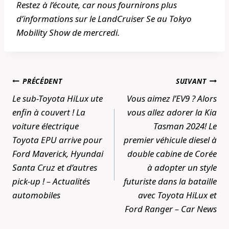
Restez à l’écoute, car nous fournirons plus
d’informations sur le LandCruiser Se au Tokyo
Mobility Show de mercredi.
Navigation
PRÉCÉDENT
SUIVANT
de
Le sub-Toyota HiLux ute
Vous aimez l’EV9 ? Alors
l’article
enfin à couvert ! La
vous allez adorer la Kia
voiture électrique
Tasman 2024! Le
Toyota EPU arrive pour
premier véhicule diesel à
Ford Maverick, Hyundai
double cabine de Corée
Santa Cruz et d’autres
à adopter un style
pick-up ! – Actualités
futuriste dans la bataille
automobiles
avec Toyota HiLux et
Ford Ranger – Car News