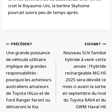
croit le Royaume-Uni, la berline Skyhome
pourrait suivre peu de temps après.
Navigation
PRÉCÉDENT
SUIVANT
de
Une grande puissance
Nouveau SUV familial
l’article
de véhicule utilitaire
hybride à venir cette
implique de grandes
année : l'hybride
responsabilités :
rechargeable MG HS
pourquoi les acheteurs
2025 sera dévoilé ce
australiens amateurs
mois-ci avant la sortie
de Toyota HiLux et de
en septembre du rival
Ford Ranger feront ou
du Toyota RAV4 et du
détruiront le Kia
GWM Haval H6