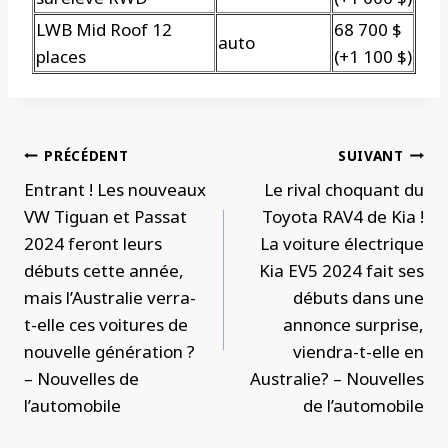
LWB Mid Roof 12
68 700 $
auto
places
(+1 100 $)
Navigation
PRÉCÉDENT
SUIVANT
de
Entrant ! Les nouveaux
Le rival choquant du
l’article
VW Tiguan et Passat
Toyota RAV4 de Kia !
2024 feront leurs
La voiture électrique
débuts cette année,
Kia EV5 2024 fait ses
mais l’Australie verra-
débuts dans une
t-elle ces voitures de
annonce surprise,
nouvelle génération ?
viendra-t-elle en
– Nouvelles de
Australie? – Nouvelles
l’automobile
de l’automobile