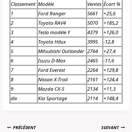
Classement
Modèle
Ventes
Écart %
1
Ford Ranger
5661
+25,6
2
Toyota RAV4
5070
+185,2
3
Tesla modèle Y
4379
+126,0
4
Toyota Hilux
3995
-12,8
5
Mitsubishi Outlander
2764
+27,4
6
Isuzu D-Max
2465
-11,6
7
Ford Everest
2264
+129,8
8
Nissan X-Trail
2161
+124,4
9
Mazda CX-5
2134
+11,3
dix
Kia Sportage
2114
+148,4
Navigation
PRÉCÉDENT
SUIVANT