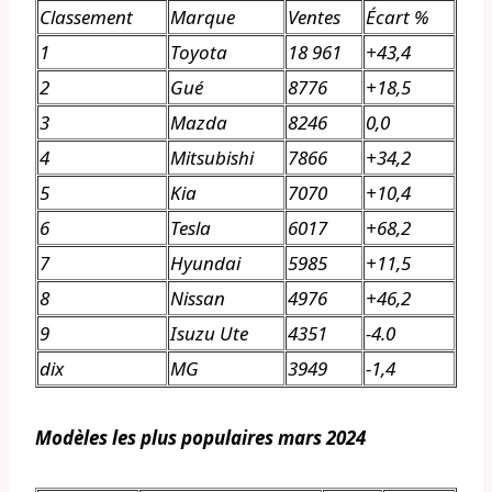
Classement
Marque
Ventes
Écart %
1
Toyota
18 961
+43,4
2
Gué
8776
+18,5
3
Mazda
8246
0,0
4
Mitsubishi
7866
+34,2
5
Kia
7070
+10,4
6
Tesla
6017
+68,2
7
Hyundai
5985
+11,5
8
Nissan
4976
+46,2
9
Isuzu Ute
4351
-4.0
dix
MG
3949
-1,4
Modèles les plus populaires mars 2024