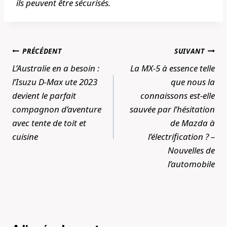
ils peuvent être sécurisés.
Navigation
PRÉCÉDENT
SUIVANT
de
L’Australie en a besoin :
La MX-5 à essence telle
l’article
l’Isuzu D-Max ute 2023
que nous la
devient le parfait
connaissons est-elle
compagnon d’aventure
sauvée par l’hésitation
avec tente de toit et
de Mazda à
cuisine
l’électrification ? –
Nouvelles de
l’automobile