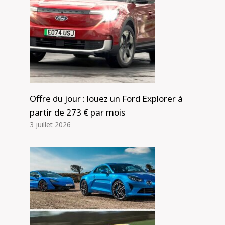
Essai de la Mazda MX-5 2024
Offre du jour : louez un Ford Explorer à
partir de 273 € par mois
Par
Alexis de Club Events
8 mai 2024
3 juillet 2026