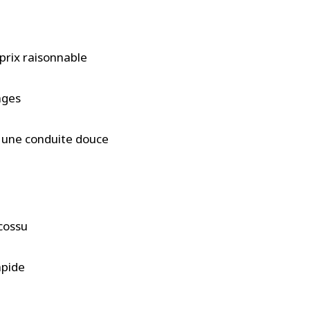
prix raisonnable
ages
c une conduite douce
 cossu
apide