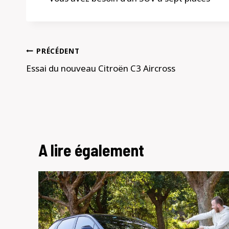
Navigation
PRÉCÉDENT
de
Essai du nouveau Citroën C3 Aircross
l’article
A lire également