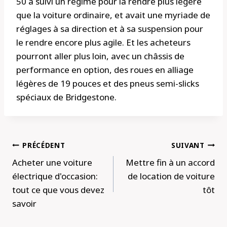
50 a suivi un régime pour la rendre plus légère
que la voiture ordinaire, et avait une myriade de
réglages à sa direction et à sa suspension pour
le rendre encore plus agile. Et les acheteurs
pourront aller plus loin, avec un châssis de
performance en option, des roues en alliage
légères de 19 pouces et des pneus semi-slicks
spéciaux de Bridgestone.
Navigation
PRÉCÉDENT
SUIVANT
de
Acheter une voiture
Mettre fin à un accord
l’article
électrique d'occasion:
de location de voiture
tout ce que vous devez
tôt
savoir